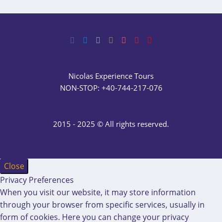
– Barajul Vidraru –
Transfagarasan
23 Mar 2017
Bucharest Constanta
Tour| Explore by car a
Nicolas Experience Tours
guided experience
01 Mar 2017
NON-STOP: +40-744-217-076
2015 - 2025 © All rights reserved.
Tur in Centru Vechi –
Exploreaza Bucurestiul
de altadata
23 Mar 2017
Bucuresti Constanta
Close
Tur de 2 zile in masina
Privacy Preferences
cu sofer si ghid
02 Apr 2017
When you visit our website, it may store information
Tur la ursi Zarnesti –
through your browser from specific services, usually in
Dracula – sanctuarul
form of cookies. Here you can change your privacy