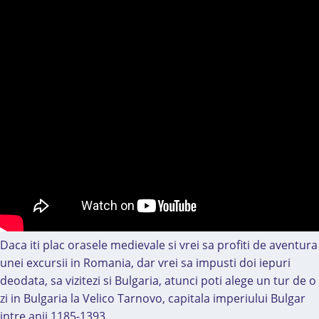
Daca iti plac orasele medievale si vrei sa profiti de aventura
unei excursii in Romania, dar vrei sa impusti doi iepuri
deodata, sa vizitezi si Bulgaria, atunci poti alege un tur de o
zi in Bulgaria la Velico Tarnovo, capitala imperiului Bulgar
intre anii 1185-1393.