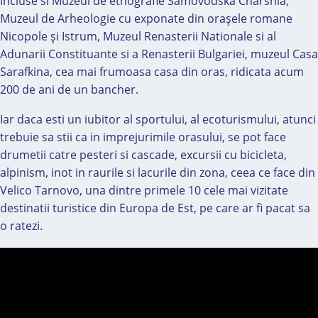
incluse si Muzeul de etnografie Samovodska Charshia,
Muzeul de Arheologie cu exponate din oraşele romane
Nicopole şi Istrum, Muzeul Renasterii Nationale si al
Adunarii Constituante si a Renasterii Bulgariei, muzeul Casa
Sarafkina, cea mai frumoasa casa din oras, ridicata acum
200 de ani de un bancher.
Iar daca esti un iubitor al sportului, al ecoturismului, atunci
trebuie sa stii ca in imprejurimile orasului, se pot face
drumetii catre pesteri si cascade, excursii cu bicicleta,
alpinism, inot in raurile si lacurile din zona, ceea ce face din
Velico Tarnovo, una dintre primele 10 cele mai vizitate
destinatii turistice din Europa de Est, pe care ar fi pacat sa
o ratezi.