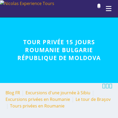
0
TOUR PRIVÉE 15 JOURS
ROUMANIE BULGARIE
RÉPUBLIQUE DE MOLDOVA



Blog FR
Excursions d'une journée à Sibiu
Excursions privées en Roumanie
Le tour de Braşov
Tours privées en Roumanie