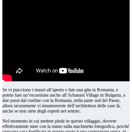
Tour privato 12 giorni – Tour superbo
nell’autentica Romania
Tour Privato 13 Giorni – Lucky 13 Romania
Esplora la Romania
Tour privato 14 giorni – Completa Romania e
Moldavia
Tour privato 15 giorni – Romania, Moldavia,
Transnistria
Tour di 15 giorni in Romania
Tour di Gruppo
Tour di 4 ore
Tour di gruppo della città di Bucarest –
MIGLIORI LUOGHI
Tour di 1 Giorno
Tour di gruppo del castello di Dracula Nr 1
attrazione turistica
Tour di 2 Giorni
Tour di gruppo di 2 giorni in Transilvania-
migliori città famose
Inspiratione
Autista Privato
Tour con autista privato| Tour in Romania|
Se vi piacciono i musei all’aperto e fate una gita in Romania, e
Bucarest Non Stop
potete fare un’escursione anche all’Arbanasi Village in Bulgaria, a
Dracula
Tour Bucarest Dracula | Tour della citta La tomba
due passi dal confine con la Romania, nella parte sud del Paese,
di Dracula
allora sicuramente vi innamorerete dell’architettura delle case là,
Tour di gruppo del castello di Dracula Nr 1
anche se non siete degli esperti nel settore.
attrazione turistica
Castello di Dracula Tour | Tour del castello di
Peles Sinaia
Nel momento in cui mettete piede in questo villaggio, dovrete
Tour Dracula Orsi| Castello Dracula Il santuario
effettivamente stare con la mano sulla machinetta fotografica, perché
degli orsi
Tour città medievali| Giro a Sibiu, Sighisoara,
ciascuna casa fortificata in questo posto è una costruzione unica, in