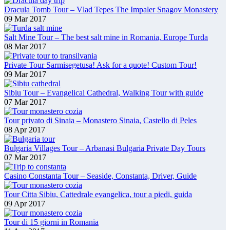
Tour privato 14 giorni – Completa Romania e
Moldavia
Dracula Tomb Tour – Vlad Tepes The Impaler Snagov Monastery
Tour privato 15 giorni – Romania, Moldavia,
09 Mar 2017
Transnistria
Tour di 15 giorni in Romania
Mare nera
Salt Mine Tour – The best salt mine in Romania, Europe Turda
Constanta tour privato| Autista privata tutto il
08 Mar 2017
giorno
Tour privato 14 giorni – Completa Romania e
Moldavia
Private Tour Sarmisegetusa! Ask for a quote! Custom Tour!
Tour privato 15 giorni – Romania, Moldavia,
09 Mar 2017
Transnistria
Delta Danubio
Tour privato 14 giorni – Completa Romania e
Sibiu Tour – Evangelical Cathedral, Walking Tour with guide
Moldavia
07 Mar 2017
Tour privato 15 giorni – Romania, Moldavia,
Transnistria
Repubblica di Moldova
Tour privato di Sinaia – Monastero Sinaia, Castello di Peles
Tour di 15 giorni in Romania
08 Apr 2017
Tour privato 14 giorni – Completa Romania e
Moldavia
Tour privato 15 giorni – Romania, Moldavia,
Bulgaria Villages Tour – Arbanasi Bulgaria Private Day Tours
Transnistria
07 Mar 2017
Transnistria
Tour di 15 giorni in Romania
Tour privato 14 giorni – Completa Romania e
Casino Constanta Tour – Seaside, Constanta, Driver, Guide
Moldavia
Tour privato 15 giorni – Romania, Moldavia,
Tour Citta Sibiu, Cattedrale evangelica, tour a piedi, guida
Transnistria
Bulgaria
09 Apr 2017
Bulgaria tour privato | Tour guidato di un’intera
giornata
Tour di 15 giorni in Romania
Tour di 15 giorni in Romania
Chi siamo