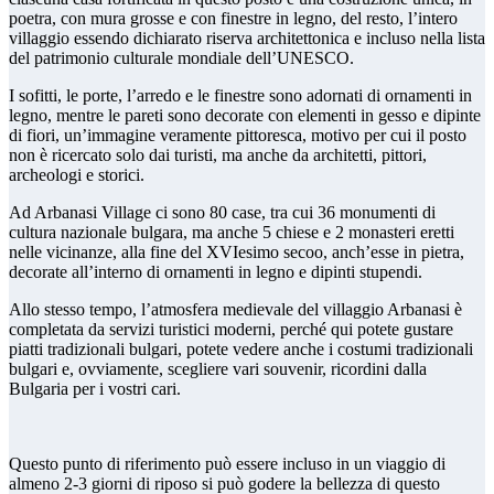
Brasov, Bran
poetra, con mura grosse e con finestre in legno, del resto, l’intero
Tour di gruppo di 2 giorni in Transilvania-
villaggio essendo dichiarato riserva architettonica e incluso nella lista
migliori città famose
Tour privato 3 giorni Valacchia, Transilvania
del patrimonio culturale mondiale dell’UNESCO.
Transfagarasan
Tour privato 5 giorni Tour di Dracula
I sofitti, le porte, l’arredo e le finestre sono adornati di ornamenti in
Transilvania Valacchia
legno, mentre le pareti sono decorate con elementi in gesso e dipinte
Tour privato 6 giorni Transilvania – Luoghi
spettacolari
di fiori, un’immagine veramente pittoresca, motivo per cui il posto
Tour privato 7 giorni Danubio e Transilvania e
non è ricercato solo dai turisti, ma anche da architetti, pittori,
Valacchia
archeologi e storici.
Tour Privato 8 Giorni Romania – Valacchia,
Transilvania
Tour privato 9 giorni Maramures – Visita
Ad Arbanasi Village ci sono 80 case, tra cui 36 monumenti di
l’incredibile Romania
cultura nazionale bulgara, ma anche 5 chiese e 2 monasteri eretti
Tour privato 10 giorni Maramures – Esperienza
che cambia la vita
nelle vicinanze, alla fine del XVIesimo secoo, anch’esse in pietra,
Transilvania
decorate all’interno di ornamenti in legno e dipinti stupendi.
Tour di gruppo del castello di Dracula Nr 1
attrazione turistica
Tour di gruppo di 2 giorni in Transilvania-
Allo stesso tempo, l’atmosfera medievale del villaggio Arbanasi è
migliori città famose
completata da servizi turistici moderni, perché qui potete gustare
Castello di Dracula Tour | Tour del castello di
piatti tradizionali bulgari, potete vedere anche i costumi tradizionali
Peles Sinaia
Tour Dracula Orsi| Castello Dracula Il santuario
bulgari e, ovviamente, scegliere vari souvenir, ricordini dalla
degli orsi
Bulgaria per i vostri cari.
Tour città medievali| Giro a Sibiu, Sighisoara,
Brasov, Bran
Tour privato 3 giorni Valacchia, Transilvania
Transfagarasan
Tour privato 4 giorni Transilvania Romania
Questo punto di riferimento può essere incluso in un viaggio di
indimenticabile
almeno 2-3 giorni di riposo si può godere la bellezza di questo
Tour privato 5 giorni Tour di Dracula